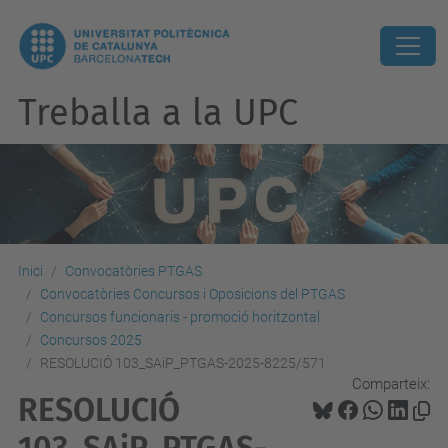
Treballa a la UPC
Inici
Convocatòries PTGAS
Convocatòries Concursos i Oposicions del PTGAS
Concursos funcionaris - promoció horitzontal
Concursos 2025
RESOLUCIÓ 103_SAiP_PTGAS-2025-8225/571
Comparteix:
RESOLUCIÓ