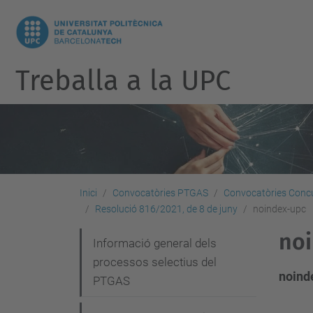
Treballa a la UPC
Inici
Convocatòries PTGAS
Convocatòries Concu
Resolució 816/2021, de 8 de juny
noindex-upc
no
N
Informació general dels
processos selectius del
a
noind
PTGAS
v