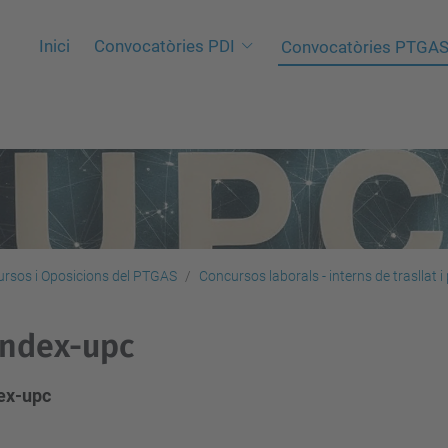
Inici
Convocatòries PDI
Convocatòries PTGA
rsos i Oposicions del PTGAS
Concursos laborals - interns de trasllat 
index-upc
ex-upc