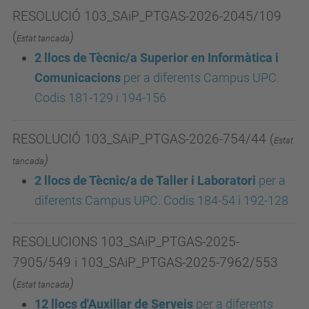
RESOLUCIÓ 103_SAiP_PTGAS-2026-2045/109
(
)
Estat tancada
2 llocs de Tècnic/a Superior en Informàtica i
Comunicacions
p
er a diferents Campus UPC.
Codis 181-129 i 194-156
RESOLUCIÓ 103_SAiP_PTGAS-2026-754/44 (
Estat
)
tancada
2 llocs de Tècnic/a de Taller i Laboratori
p
er a
diferents Campus UPC. Codis 184-54 i 192-128
RESOLUCIONS 103_SAiP_PTGAS-2025-
7905/549 i 103_SAiP_PTGAS-2025-7962/553
(
)
Estat tancada
12 llocs d'Auxiliar de Serveis
per a diferents