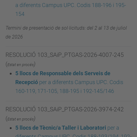
a diferents Campus UPC. Codis 188-196 i 195-
154
Termini de presentació de sol·licituds: del 2 al 13 de juliol
de 2026
RESOLUCIÓ 103_SAiP_PTGAS-2026-4007-245
(
)
Estat en procés
5 llocs de Responsable dels Serveis de
Recepció
p
er a diferents Campus UPC. Codis
160-119, 171-105, 188-195 i 192-145/146
RESOLUCIÓ 103_SAiP_PTGAS-2026-3974-242
(
)
Estat en procés
5 llocs de Tècnic/a Taller i Laboratori
p
er a
diferents Campus UPC. Codis 188-193/194, 192-