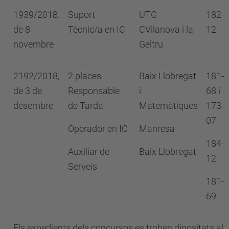
1939/2018.
Suport
UTG
182-
de 8
Tècnic/a en IC
CVilanova i la
12
novembre
Geltru
2192/2018,
2 places
Baix Llobregat
181-
de 3 de
Responsable
i
68 i
desembre
de Tarda
Matemàtiques
173-
07
Operador en IC
Manresa
184-
Auxiliar de
Baix Llobregat
12
Serveis
181-
69
Els expedients dels concursos es troben dipositats al