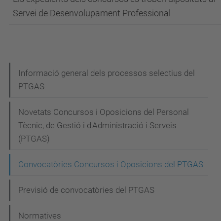
Servei de Desenvolupament Professional
N
Informació general dels processos selectius del
PTGAS
a
v
Novetats Concursos i Oposicions del Personal
e
Tècnic, de Gestió i d'Administració i Serveis
g
(PTGAS)
a
Convocatòries Concursos i Oposicions del PTGAS
c
i
Previsió de convocatòries del PTGAS
ó
Normatives