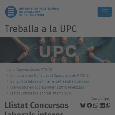
Treballa a la UPC
Inici
Convocatòries PTGAS
Convocatòries Concursos i Oposicions del PTGAS
Concursos laborals - interns de trasllat i promoció
convocatòries laborals interns 2018 finalitzats
Llistat Concursos laborals interns 2018
Comparteix:
Llistat Concursos