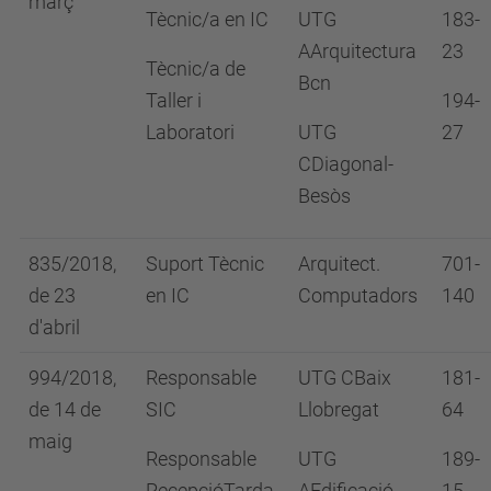
març
Tècnic/a en IC
UTG
183-
AArquitectura
23
Tècnic/a de
Bcn
Taller i
194-
Laboratori
UTG
27
CDiagonal-
Besòs
835/2018,
Suport Tècnic
Arquitect.
701-
de 23
en IC
Computadors
140
d'abril
994/2018,
Responsable
UTG CBaix
181-
de 14 de
SIC
Llobregat
64
maig
Responsable
UTG
189-
RecepcióTarda
AEdificació
15