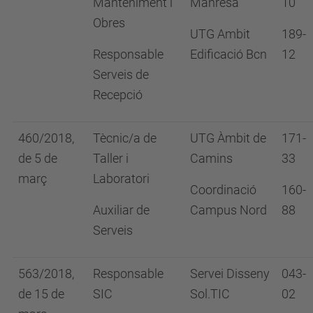
Manteniment i
Manresa
10
Obres
UTG Ambit
189-
Responsable
Edificació Bcn
12
Serveis de
Recepció
460/2018,
Tècnic/a de
UTG Àmbit de
171-
de 5 de
Taller i
Camins
33
març
Laboratori
Coordinació
160-
Auxiliar de
Campus Nord
88
Serveis
563/2018,
Responsable
Servei Disseny
043-
de 15 de
SIC
Sol.TIC
02