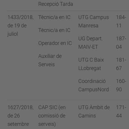
Recepció Tarda
1433/2018,
Tècnic/a en IC
UTG Campus
184-
de 19 de
Manresa
11
Tècnic/a en IC
juliol
UG Depart.
187-
Operador en IC
MAIV-ET
04
Auxiliar de
UTG C Baix
181-
Serveis
LLobregat
67
Coordinació
160-
CampusNord
90
1627/2018,
CAP SIC (en
UTG Àmbit de
171-
de 26
comissió de
Camins
44
setembre
serveis)