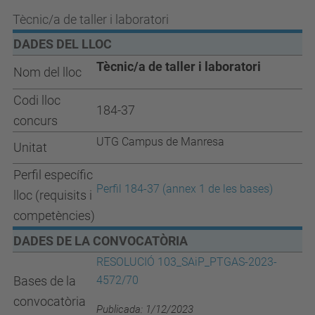
Tècnic/a de taller i laboratori
DADES DEL LLOC
Tècnic/a de taller i laboratori
Nom del lloc
Codi lloc
184-37
concurs
UTG Campus de Manresa
Unitat
Perfil específic
Pe
r
fil
184-37
(
a
nnex 1
d
e les bases)
lloc (requisits i
competències)
DADES DE LA CONVOCATÒRIA
RESOLUCIÓ 103_SAiP_PTGAS-2023-
Bases de la
4572/70
convocatòria
Publicada: 1/12/2023