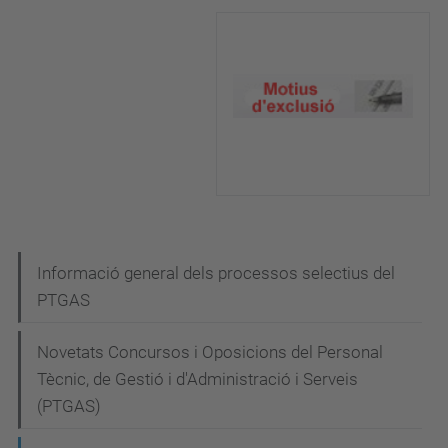
N
Informació general dels processos selectius del
PTGAS
a
v
Novetats Concursos i Oposicions del Personal
e
Tècnic, de Gestió i d'Administració i Serveis
g
(PTGAS)
a