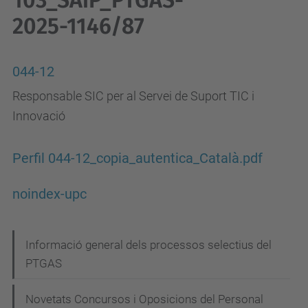
103_SAiP_PTGAS-
2025-1146/87
044-12
Responsable SIC per al Servei de Suport TIC i
Innovació
Perfil 044-12_copia_autentica_Català.pdf
noindex-upc
N
Informació general dels processos selectius del
PTGAS
a
v
Novetats Concursos i Oposicions del Personal