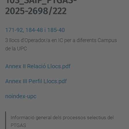
103_SAiP_PTGAS-
2025-2698/222
171-92, 184-48 i 185-40
3 llocs d'Operador/a en IC per a diferents Campus
de la UPC
Annex II Relació Llocs.pdf
Annex III Perfil Llocs.pdf
noindex-upc
N
Informació general dels processos selectius del
PTGAS
a