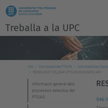
Treballa a la UPC
Inici
Convocatòries PTGAS
Convocatòries Concu
RESOLUCIÓ 103_SAiP_PTGAS-2025-6052/461
RE
N
Informació general dels
processos selectius del
a
PTGAS
v
546-
Tècnic