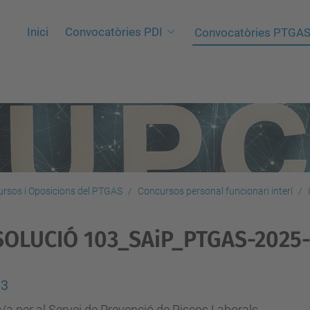
Inici
Convocatòries PDI
Convocatòries PTGA
rsos i Oposicions del PTGAS
Concursos personal funcionari interí
SOLUCIÓ 103_SAiP_PTGAS-2025
13
/a per al Servei de Prevenció de Riscos Laborals