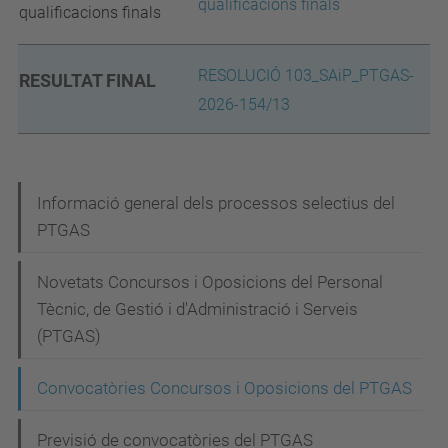
qualificacions finals
qualificacions finals
RESOLUCIÓ 103_SAiP_PTGAS-
RESULTAT FINAL
2026-154/13
N
Informació general dels processos selectius del
PTGAS
a
v
Novetats Concursos i Oposicions del Personal
e
Tècnic, de Gestió i d'Administració i Serveis
g
(PTGAS)
a
Convocatòries Concursos i Oposicions del PTGAS
c
i
Previsió de convocatòries del PTGAS