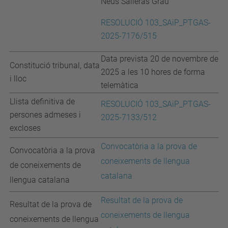
Neus Salleras Grau
RESOLUCIÓ 103_SAiP_PTGAS-
2025-7176/515
Data prevista 20 de novembre de
Constitució tribunal, data
2025 a les 10 hores de forma
i lloc
telemàtica
Llista definitiva de
RESOLUCIÓ 103_SAiP_PTGAS-
persones admeses i
2025-7133/512
excloses
Convocatòria a la prova de
Convocatòria a la prova
coneixements de llengua
de coneixements de
catalana
llengua catalana
Resultat de la prova de
Resultat de la prova de
coneixements de llengua
coneixements de llengua