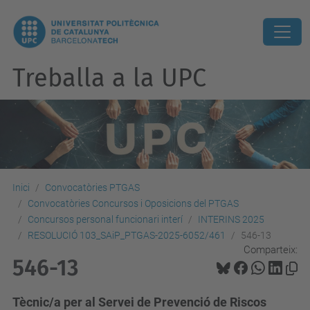
Treballa a la UPC
Inici
Convocatòries PTGAS
Convocatòries Concursos i Oposicions del PTGAS
Concursos personal funcionari interí
INTERINS 2025
RESOLUCIÓ 103_SAiP_PTGAS-2025-6052/461
546-13
Comparteix:
546-13
Tècnic/a per al Servei de Prevenció de Riscos