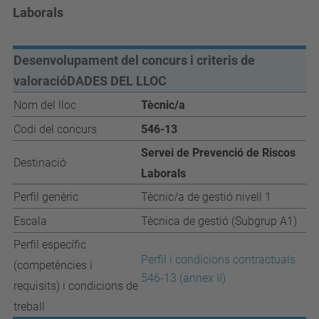
Laborals
Desenvolupament del concurs i criteris de
valoració
DADES DEL LLOC
Nom del lloc
Tècnic/a
Codi del concurs
546-13
Servei de Prevenció de Riscos
Destinació
Laborals
Perfil genèric
Tècnic/a de gestió nivell 1
Escala
Tècnica de gestió (Subgrup A1)
Perfil específic
Perfil i condicions contractuals
(competències i
546-13 (annex II)
requisits) i condicions de
treball