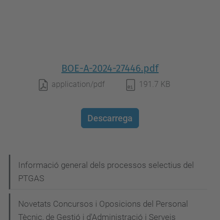
BOE-A-2024-27446.pdf
application/pdf
191.7 KB
Descarrega
N
Informació general dels processos selectius del
PTGAS
a
v
Novetats Concursos i Oposicions del Personal
e
Tècnic, de Gestió i d'Administració i Serveis