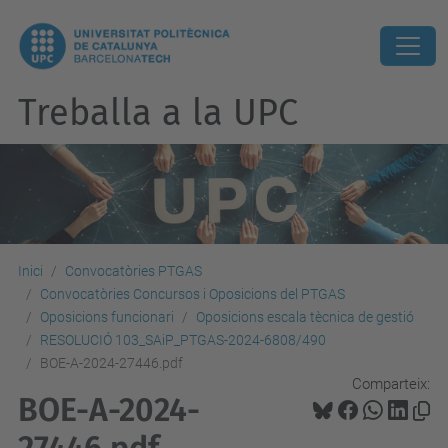
Treballa a la UPC
Inici
Convocatòries PTGAS
Convocatòries Concursos i Oposicions del PTGAS
Oposicions funcionari
Oposicions escala tècnica de gestió
RESOLUCIÓ 103_SAiP_PTGAS-2024-6808/490
BOE-A-2024-27446.pdf
Comparteix:
BOE-A-2024-