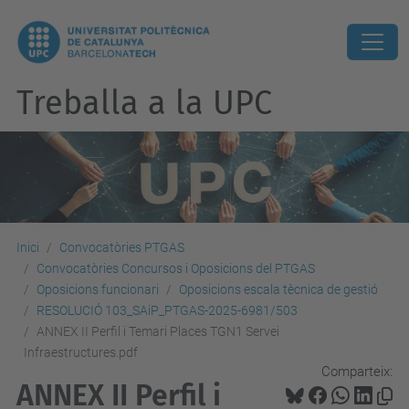
Treballa a la UPC
Inici
Convocatòries PTGAS
Convocatòries Concursos i Oposicions del PTGAS
Oposicions funcionari
Oposicions escala tècnica de gestió
RESOLUCIÓ 103_SAiP_PTGAS-2025-6981/503
ANNEX II Perfil i Temari Places TGN1 Servei
Infraestructures.pdf
Comparteix:
ANNEX II Perfil i