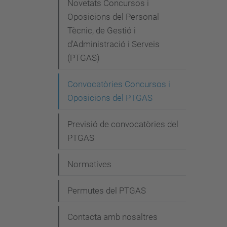
e
Novetats Concursos i
g
Oposicions del Personal
Tècnic, de Gestió i
a
d'Administració i Serveis
c
(PTGAS)
i
Convocatòries Concursos i
ó
Oposicions del PTGAS
Previsió de convocatòries del
PTGAS
Normatives
Permutes del PTGAS
Contacta amb nosaltres