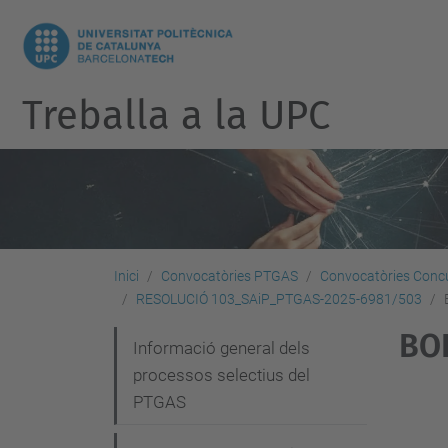
Treballa a la UPC
Inici
Convocatòries PTGAS
Convocatòries Concu
RESOLUCIÓ 103_SAiP_PTGAS-2025-6981/503
BOE
N
Informació general dels
processos selectius del
a
PTGAS
v