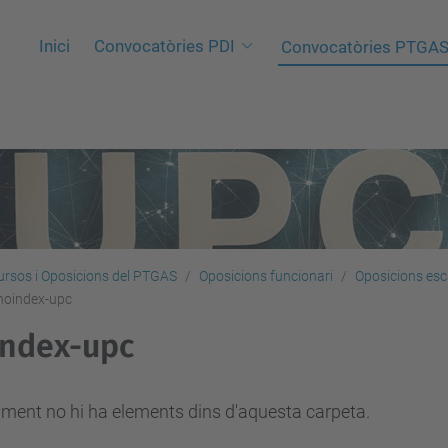
Inici
Convocatòries PDI
Convocatòries PTGA
rsos i Oposicions del PTGAS
Oposicions funcionari
Oposicions esc
noindex-upc
index-upc
ment no hi ha elements dins d'aquesta carpeta.