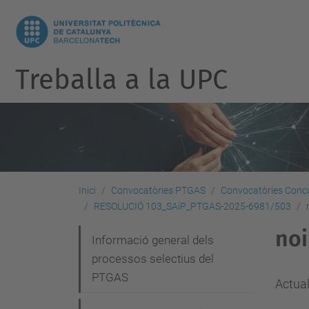
Treballa a la UPC
Inici
Convocatòries PTGAS
Convocatòries Concu
RESOLUCIÓ 103_SAiP_PTGAS-2025-6981/503
no
N
Informació general dels
processos selectius del
a
PTGAS
v
Actual