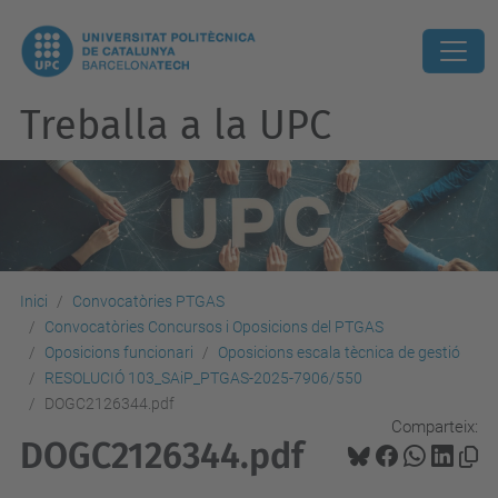
Treballa a la UPC
Inici
Convocatòries PTGAS
Convocatòries Concursos i Oposicions del PTGAS
Oposicions funcionari
Oposicions escala tècnica de gestió
RESOLUCIÓ 103_SAiP_PTGAS-2025-7906/550
DOGC2126344.pdf
Comparteix:
DOGC2126344.pdf