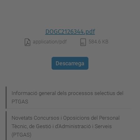
DOGC2126344.pdf
application/pdf
584.6 KB
Descarrega
N
Informació general dels processos selectius del
PTGAS
a
v
Novetats Concursos i Oposicions del Personal
e
Tècnic, de Gestió i d'Administració i Serveis
g
(PTGAS)