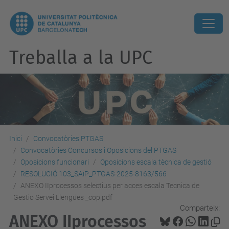
Treballa a la UPC
Inici
Convocatòries PTGAS
Convocatòries Concursos i Oposicions del PTGAS
Oposicions funcionari
Oposicions escala tècnica de gestió
RESOLUCIÓ 103_SAiP_PTGAS-2025-8163/566
ANEXO IIprocessos selectius per acces escala Tecnica de
Gestio Servei Llengües _cop.pdf
Comparteix:
ANEXO IIprocessos