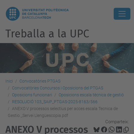
Treballa a la UPC
Inici
Convocatòries PTGAS
Convocatòries Concursos i Oposicions del PTGAS
Oposicions funcionari
Oposicions escala tècnica de gestió
RESOLUCIÓ 103_SAiP_PTGAS-2025-8163/566
ANEXO V processos selectius per acces escala Tecnica de
Gestio _Servei Llengüescopia.pdf
Comparteix:
ANEXO V processos