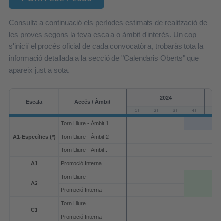
Consulta a continuació els períodes estimats de realització de
les proves segons la teva escala o àmbit d'interès. Un cop
s'iniciï el procés oficial de cada convocatòria, trobaràs tota la
informació detallada a la secció de "Calendaris Oberts" que
apareix just a sota.
2024
Escala
Accés / Àmbit
1T
2T
3T
4T
1T
Torn Lliure - Àmbit 1
A1-Específics (*)
Torn Lliure - Àmbit 2
Torn Lliure - Àmbit..
A1
Promoció Interna
Torn Lliure
A2
Promoció Interna
Torn Lliure
C1
Promoció Interna