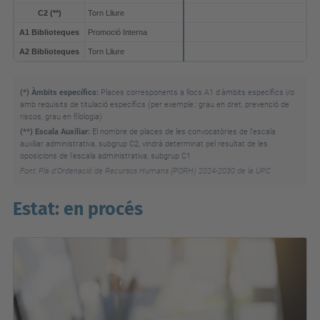
C2 (**)
Torn Lliure
A1 Biblioteques
Promoció Interna
A2 Biblioteques
Torn Lliure
(*) Àmbits específics:
Places corresponents a llocs A1 d'àmbits específics i/o
amb requisits de titulació específics (per exemple:: grau en dret, prevenció de
riscos, grau en filologia)
(**) Escala Auxiliar:
El nombre de places de les convocatòries de l'escala
auxiliar administrativa, subgrup C2, vindrà determinat pel resultat de les
oposicions de l'escala administrativa, subgrup C1
Font: Pla d'Ordenació de Recursos Humans (PORH) 2024-2030 de la UPC
Estat: en procés