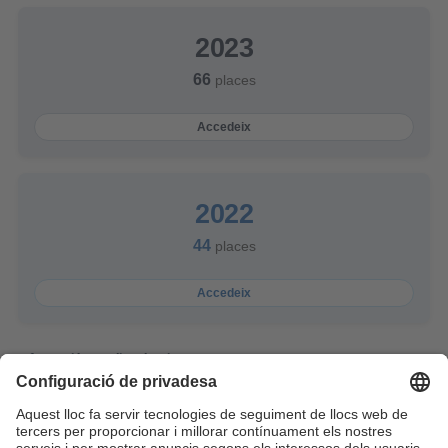
2023
66
places
Accedeix
2022
44
places
Accedeix
Informació actualitzada a juny 2026.
Data propera actualització: desembre 2027