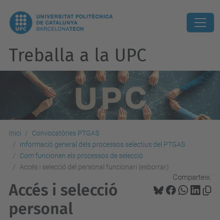
Treballa a la UPC
Inici
Convocatòries PTGAS
Informació general dels processos selectius del PTGAS
Com funcionen els processos de selecció
Accés i selecció del personal funcionari (esborrar)
Comparteix:
Accés i selecció
personal