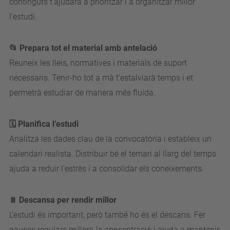
continguts t’ajudarà a prioritzar i a organitzar millor
l’estudi.
📂 Prepara tot el material amb antelació
Reuneix les lleis, normatives i materials de suport
necessaris. Tenir-ho tot a mà t’estalviarà temps i et
permetrà estudiar de manera més fluida.
🗓️ Planifica l’estudi
Analitza les dades clau de la convocatòria i estableix un
calendari realista. Distribuir bé el temari al llarg del temps
ajuda a reduir l’estrès i a consolidar els coneixements.
⏸️ Descansa per rendir millor
L’estudi és important, però també ho és el descans. Fer
pauses regulars millora la concentració i ajuda a mantenir