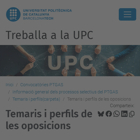
Treballa a la UPC
Inici
Convocatòries PTGAS
Informació general dels processos selectius del PTGAS
Temaris i perfils(carpeta)
Temaris i perfils de les oposicions
Comparteix:
Temaris i perfils de
les oposicions