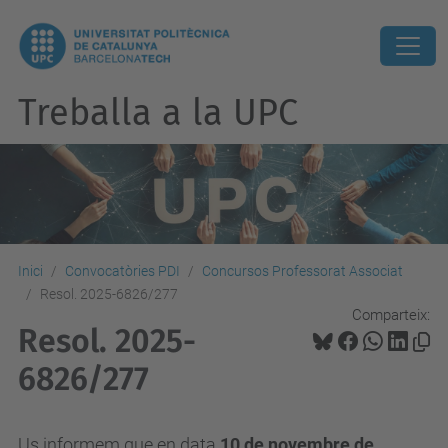
Treballa a la UPC
Inici
Convocatòries PDI
Concursos Professorat Associat
Resol. 2025-6826/277
Comparteix:
Resol. 2025-
6826/277
Us informem que en data
10
de novembre de