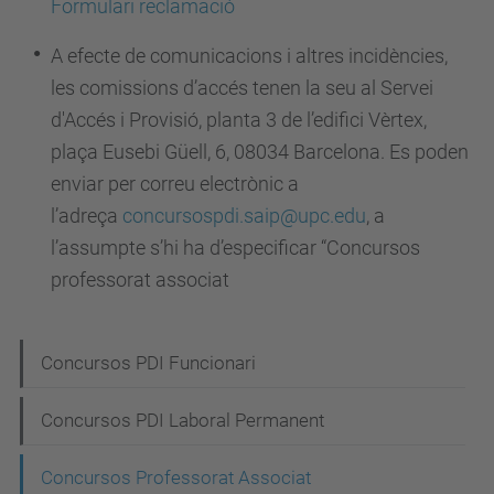
Formulari reclamació
A efecte de comunicacions i altres incidències,
les comissions d’accés tenen la seu al Servei
d'Accés i Provisió, planta 3 de l’edifici Vèrtex,
plaça Eusebi Güell, 6, 08034 Barcelona. Es poden
enviar per correu electrònic a
l’adreça
concursospdi.saip@upc.edu
, a
l’assumpte s’hi ha d’especificar “Concursos
professorat associat
N
Concursos PDI Funcionari
a
Concursos PDI Laboral Permanent
v
e
Concursos Professorat Associat