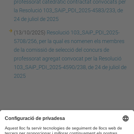
professorat catedràtic contractat convocats per
la Resolució 103_SAiP_PDI_2025-4583/233, de
24 de juliol de 2025
(13/10/2025)
Resolució 103_SAiP_PDI_2025-
5708/256, per la qual es nomenen els membres
de la comissió de selecció del concurs de
professorat agregat convocat per la Resolució
103_SAiP_PDI_2025-4590/238, de 24 de juliol de
2025