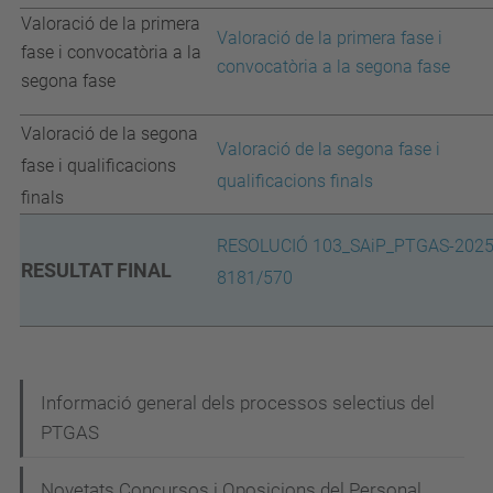
Valoració de la primera
Valoració de la primera fase i
fase i convocatòria a la
convocatòria a la segona fase
segona fase
Valoració de la segona
Valoració de la segona fase i
fase i qualificacions
qualificacions finals
finals
RESOLUCIÓ 103_SAiP_PTGAS-2025
RESULTAT FINAL
8181/570
N
Informació general dels processos selectius del
PTGAS
a
v
Novetats Concursos i Oposicions del Personal