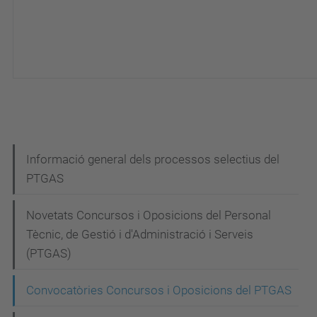
N
Informació general dels processos selectius del
PTGAS
a
v
Novetats Concursos i Oposicions del Personal
e
Tècnic, de Gestió i d'Administració i Serveis
g
(PTGAS)
a
Convocatòries Concursos i Oposicions del PTGAS
c